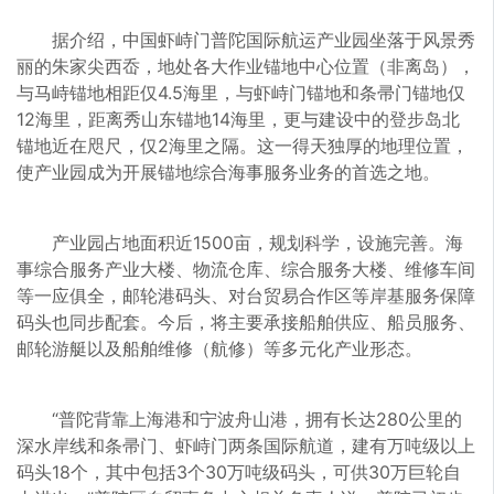
据介绍，中国虾峙门普陀国际航运产业园坐落于风景秀
丽的朱家尖西岙，地处各大作业锚地中心位置（非离岛），
与马峙锚地相距仅4.5海里，与虾峙门锚地和条帚门锚地仅
12海里，距离秀山东锚地14海里，更与建设中的登步岛北
锚地近在咫尺，仅2海里之隔。这一得天独厚的地理位置，
使产业园成为开展锚地综合海事服务业务的首选之地。
产业园占地面积近1500亩，规划科学，设施完善。海
事综合服务产业大楼、物流仓库、综合服务大楼、维修车间
等一应俱全，邮轮港码头、对台贸易合作区等岸基服务保障
码头也同步配套。今后，将主要承接船舶供应、船员服务、
邮轮游艇以及船舶维修（航修）等多元化产业形态。
“普陀背靠上海港和宁波舟山港，拥有长达280公里的
深水岸线和条帚门、虾峙门两条国际航道，建有万吨级以上
码头18个，其中包括3个30万吨级码头，可供30万巨轮自