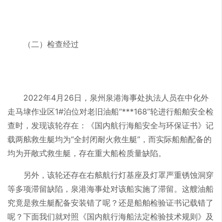
（二）检查经过
2022年4月26日，泉州泉港海事处执法人员在中化外
走马埭作业区1#泊位对老旧油船“***168”轮进行船舶安全检
查时，发现该轮存在：《国内航行海船安全与环保证书》记
载两舷救生艇均为“全封闭耐火救生艇”，而实际船舶配备的
均为开敞式救生艇，存在重大船检质量缺陷。
另外，该轮还存在右舷航行灯基座及灯罩严重锈蚀洞穿
等多项滞留缺陷，泉港海事处对该船实施了滞留。这艘油船
究竟是救生艇配备安装错了呢？还是船舶检验证书记载错了
呢？下面我们就对照《国内航行海船法定检验技术规则》及