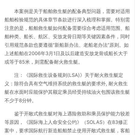
本案例是关于船舶救生艇的配备典型问题，需要对适用
船舶检验规范的具体章节条款进行深入梳理和掌握。特别需
注意的是，船舶救生艇如何配备需要综合考虑适用范围、船
舶种类、船长、航区、安放龙骨日期等关键因素条件，同时
引用规范条款也要遵循“新船新办法、老船老办法”原则。如
上述船舶在2006年3月1日及以后建造安放龙骨或船长大于
或等于85米，则需配备耐火救生艇。
注：《国际救生设备规则(LSA)》关于耐火救生艇定
义：除符合具有空气维持系统的救生艇的要求外, 耐火救生
艇在水面时应能保护其额定乘员经受持续油火包围该救生艇
不少于8分钟。
鉴于开敞式救生艇对海上遇险救助和乘员保护能力较差
等原因，《国际海上人命安全公约》（SOLAS）在83修正
案中，要求国际航行新造船舶禁止使用开敞式救生艇，客船