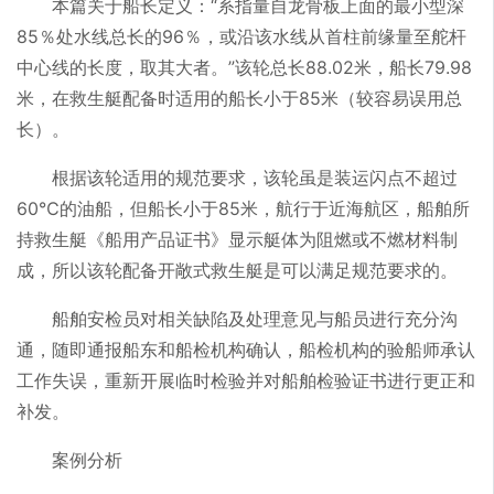
本篇关于船长定义：“系指量自龙骨板上面的最小型深
85％处水线总长的96％，或沿该水线从首柱前缘量至舵杆
中心线的长度，取其大者。”该轮总长88.02米，船长79.98
米，在救生艇配备时适用的船长小于85米（较容易误用总
长）。
根据该轮适用的规范要求，该轮虽是装运闪点不超过
60℃的油船，但船长小于85米，航行于近海航区，船舶所
持救生艇《船用产品证书》显示艇体为阻燃或不燃材料制
成，所以该轮配备开敞式救生艇是可以满足规范要求的。
船舶安检员对相关缺陷及处理意见与船员进行充分沟
通，随即通报船东和船检机构确认，船检机构的验船师承认
工作失误，重新开展临时检验并对船舶检验证书进行更正和
补发。
案例分析