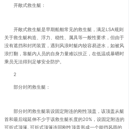
开敞式救生艇：
开敞式救生艇是早期船舶常见的救生艇，满足LSA规则
关于救生艇构造、浮力、稳性、属具等一般性要求，但由于
没有遮挡和封闭装置，遇到风浪时艇内较容易进水，如被风
浪打翻，靠艇内人员的自身力量难以扶正，在低温或暴晒时
乘员无法得到足够安全防护。
2
部分封闭救生艇：
部分封闭救生艇装设固定附连的刚性顶盖，该顶盖从艇
首和最后端延伸不少于该救生艇长度的20%，设固定附连的
可折式顶篷, 可折式顶篷连同刚性顶盖形成一个能挡风雨的