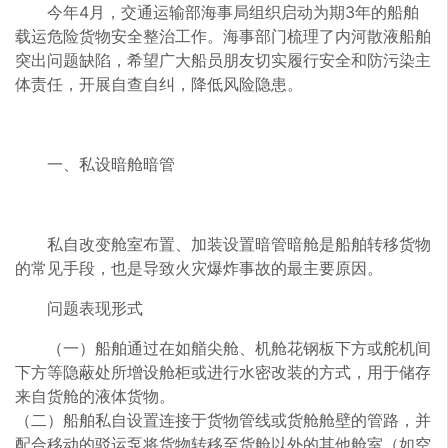
今年4月，交通运输部海事局组织启动为期3年的船舶
载运危险货物安全整治工作。海事部门梳理了内河散液船舶
突出问题缺陷，希望广大船员朋友切实履行安全和防污染主
体责任，开展自查自纠，降低风险隐患。
一、私设暗舱暗管
私自改变舱室布置、加装设置暗管暗舱是船舶转移货物
的常见手段，也是导致火灾爆炸事故的最主要原因。
问题表现形式
（一）船舶通过在如艏尖舱、机舱花钢板下方或舵机间
下方等隐蔽处所增设舱柜或进行水密改装的方式，用于储存
来自货舱的液体货物。
（二）船舶私自设置连接于货物管线或货舱舱壁的管路，并
配合移动的驳运泵将货物转移至货舱以外的其他舱室（如空