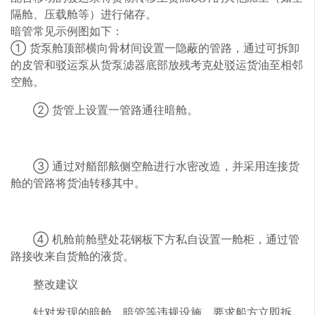
隔舱、压载舱等）进行储存。
暗管常见示例图如下：
① 货泵舱顶部横向骨材间设置一隐蔽的管路，通过可拆卸
的皮管和驳运泵从货泵滤器底部放残考克处驳运货油至相邻
空舱。
② 货管上设置一管路通往暗舱。
③ 通过对艏部舷侧空舱进行水密改造，并采用连接货
舱的管路将货油转移其中。
④ 机舱前舱壁处花钢板下方私自设置一舱柜，通过管
路接收来自货舱的液货。
整改建议
针对发现的暗舱、暗管等违规设施，要求船方立即拆