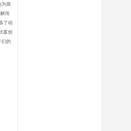
地为孩
了解传
炼了动
伏案创
子们的