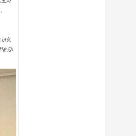
的五彩
愿。
知识竞
品的孩