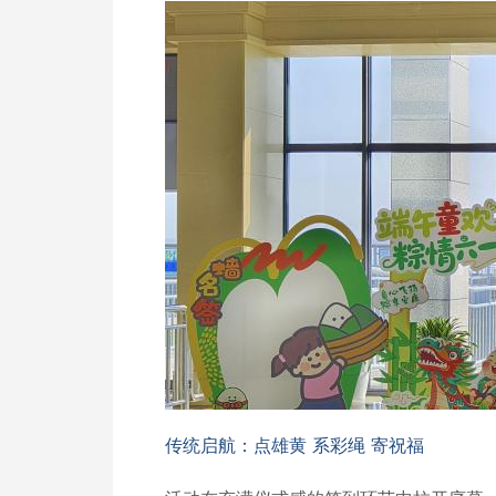
传统启航：点雄黄 系彩绳 寄祝福