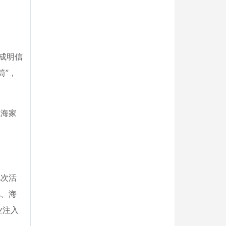
成明信
筒”，
航海家
此次活
化、海
业注入