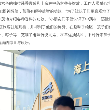
颜六色的抽拉绳香囊袋和十余种中药材整齐摆放，工作人员耐心
能提神醒脑，菖蒲有醒神益智的功效。”为了让孩子们更直观地
并茂地介绍各种香料的功效。“小朋友们不仅认识了中药材，还锻
过渡旅客驻足观看，并得到了他们的称赞。在趣味手绘区，孩子们
舟、粽子等，充满了趣味传统元素。在幸运抽奖区，不时传来孩
满满的惊喜与欢乐。