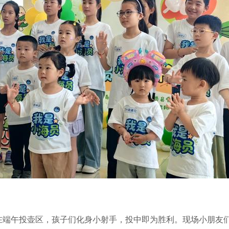
在端午投壶区，孩子们化身小射手，投中即为胜利。现场小朋友