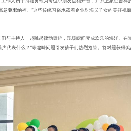
。工作人员手持雄黄笔为每位小朋友点额开智，并系上象征吉祥
寓意驱邪纳福。”这些传统习俗承载着企业对海员子女的美好祝
友们与主持人一起跳起律动舞蹈，现场瞬间变成欢乐的海洋。在
鸣笛声代表什么？”等趣味问题引发孩子们热烈抢答。答对题获得奖