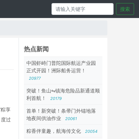
搜索
热点新闻
中国虾峙门普陀国际航运产业园
正式开园！洲际船务运营！
20977
突破！鱼山⇋镇海危险品新通道顺
利首航！
20179
“粽享
首单！新突破！条帚门外锚地落
地夜间供油作业
，度过
20061
粽香伴童趣，航海传文化
20054