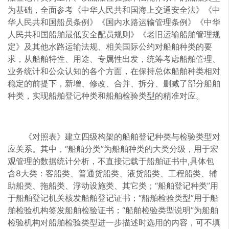
为基础，全面参考《中华人民共和国海上交通安全法》《中
华人民共和国船员条例》《国内水路运输管理条例》《中华
人民共和国船舶最低安全配员规则》《老旧运输船舶管理规
定》及其他水路运输法规、相关国际公约对船舶种类的要
求，从船舶特性、用途、专属性出发，统筹考虑船舶管理、
业务统计和公众认知的各个方面，在保持总体船舶种类相对
稳定的前提下，新增、修改、合并、拆分、删减了部分船舶
种类，实现船舶登记种类和船舶检验类型的精准对应。
《对照表》建立四级构架的船舶登记种类与检验类型对
应关系。其中，“船舶分类”为船舶种类的大类分级，用于宏
观管理的数据统计分析，不直接记载于船舶证书中,具体包
含8大类：客船类、普通货船类、液货船类、工程船类、辅
助船类、拖船类、浮动设施类、其它类；“船舶登记种类”用
于船舶登记机关核发船舶登记证书；“船舶检验类型”用于船
舶检验机构签发船舶检验证书；“船舶检验类型说明”为船舶
检验机构对船舶检验类型进一步描述时选用的内容，可不填