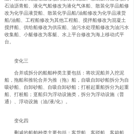
石油沥青船、液化气船修改为液化气体船、散装化学品船修
改为化学品液货船、散装化学品船/油船修改为化学品液货
船/油船、工程船修改为其他工程船、搅拌船修改为混凝土
搅拌船、供给船修改为供应船、油污水处理船修改为油污水
收集船、小艇修改为客艇、水上平台修改为海上移动式平
台。
变化三
合并或拆分的船舶种类主要包括：将吹泥船并入挖泥
船，拖船和推轮合并为推（拖）船，自吸自卸砂船拆分为自
吸砂船、自卸砂船、自吸自卸砂船；打桩起重船拆分为起重
船、打桩船；趸船归为浮动设施类，拆分为浮动设施（普
通）、浮动设施（油/液/化）。
变化四
删减的船舶种类主要包括：客货船、客驳船、客箱船、